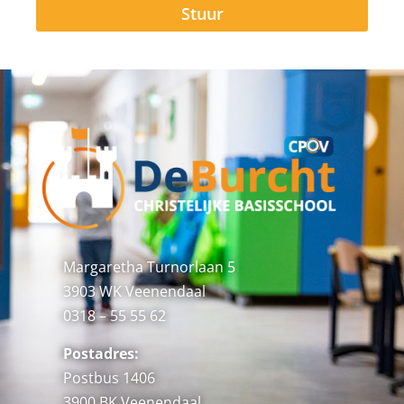
Stuur
Alternative:
Margaretha Turnorlaan 5
3903 WK Veenendaal
0318 – 55 55 62
Postadres:
Postbus 1406
3900 BK Veenendaal