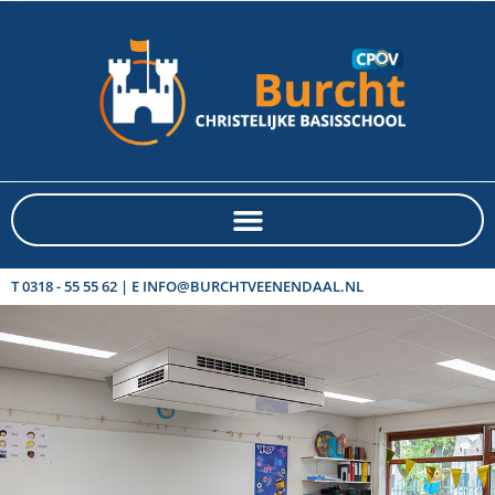
T 0318 - 55 55 62 | E INFO@BURCHTVEENENDAAL.NL