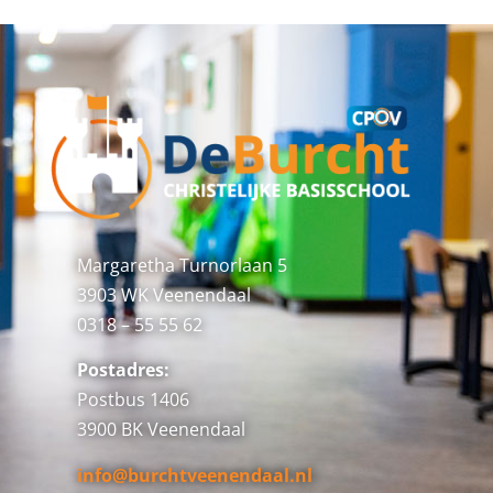
Margaretha Turnorlaan 5
3903 WK Veenendaal
0318 – 55 55 62
Postadres:
Postbus 1406
3900 BK Veenendaal
info@burchtveenendaal.nl